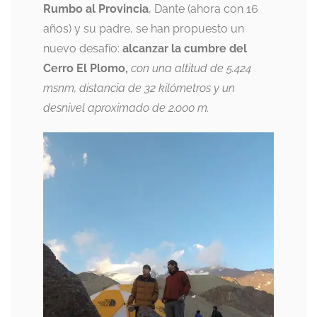
Rumbo al Provincia
, Dante (ahora con 16
años) y su padre, se han propuesto un
nuevo desafío:
alcanzar la cumbre del
Cerro El Plomo,
con una altitud de 5.424
msnm, distancia de 32 kilómetros y un
desnivel aproximado de 2.o00 m.