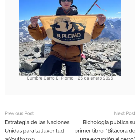
Cumbre Cerro El Plomo – 25 de enero 2025
Previous Post
Next Post
Estrategia de las Naciones
Bichología publica su
Unidas para la Juventud
primer libro: “Bitácora de
@Youth2030
una excursión al cerro”