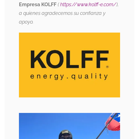
Empresa
KOLFF
(
https://www.kolff-e.com/
),
a quienes agradecemos su confianza y
apoyo.