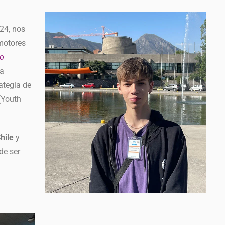
24, nos
motores
lo
la
ategia de
(Youth
hile
y
de ser