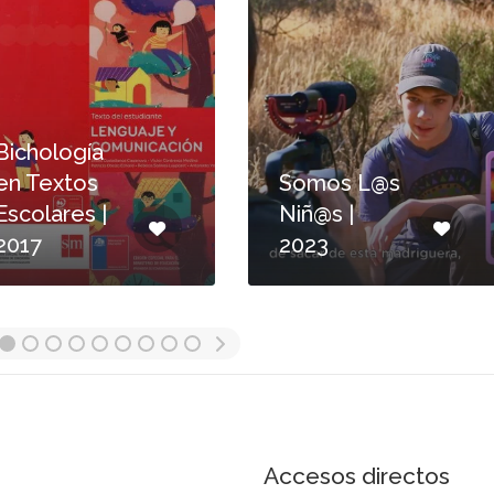
Bichología
en Textos
Somos L@s
Escolares |
Niñ@s |
2017
2023
Accesos directos