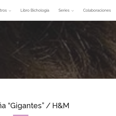
tros
Libro Bichología
Series
Colaboraciones
a “Gigantes” / H&M